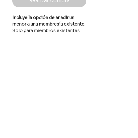
Realizar compra
Incluye la opción de añadir un 
menor a una membresía existente.
Solo para miembros existentes 
que deseen añadir un menor de 21 
años a su membresía activa.
Correo electrónico
info@belinetplus.com
DIRECCIÓN
301 Wolverine Trl, Suite